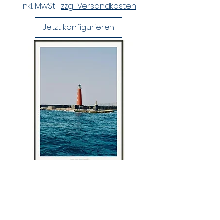
inkl. MwSt.
|
zzgl. Versandkosten
Jetzt konfigurieren
Farewell Napoli
Sale-Preis
ab
80,00 €
inkl. MwSt.
|
zzgl. Versandkosten