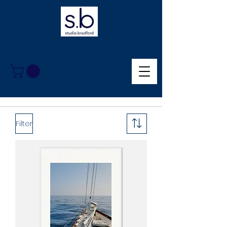
Collect moments,
not things.
Filter