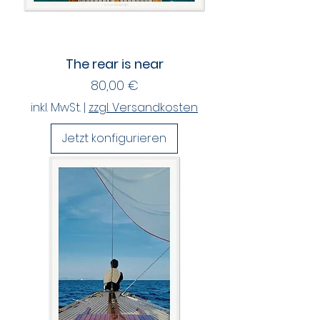
The rear is near
Preis
80,00 €
inkl. MwSt.
|
zzgl. Versandkosten
Jetzt konfigurieren